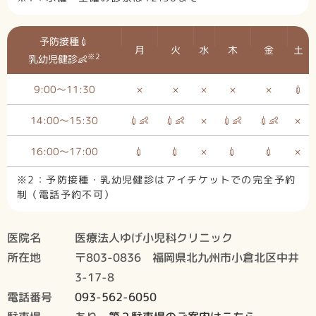
予防接種💉
月
火
水
木
金
土
※2
乳幼児健診👶
9:00～11:30
×
×
×
×
×
💉
14:00～15:30
💉👶
💉👶
×
💉👶
💉👶
×
16:00～17:00
💉
💉
×
💉
💉
×
※2：予防接種・乳幼児健診はアイチケットでの完全予約
制（電話予約不可）
医院名
医療法人ゆげ小児科クリニック
所在地
〒803-0836 福岡県北九州市小倉北区中井
3-17-8
電話番号
093-562-6050