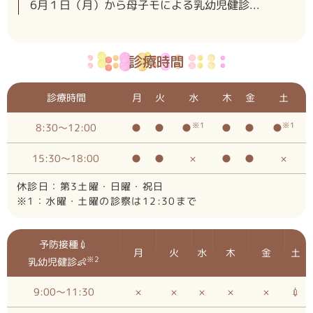
6月１日（月）から母子モによる乳幼児健診...
重要なお知らせ
2026-05-19
診療時間
＜第2駐車場変更のお知らせ 6月1日～＞...
診療時間
月
火
水
木
金
土
5月ゴールデンウイークの休診日のお知らせ
2026-04-06
※1
※1
8:30～12:00
●
●
●
●
●
●
5月2日（土）～6日（水）まで休診とさせ...
15:30～18:00
●
●
×
●
●
×
予防接種に関するお知らせ
休診日：第3土曜・日曜・祝日
2026-04-03
※1：水曜・土曜の診察は12:30まで
4月11日（土）より毎週土曜日の予防接種...
予防接種💉
4月の診療時間変更のお知らせ
月
火
水
木
金
土
※2
乳幼児健診👶
2026-03-31
4月13日（月）17日（金）30日（木）...
9:00～11:30
×
×
×
×
×
💉