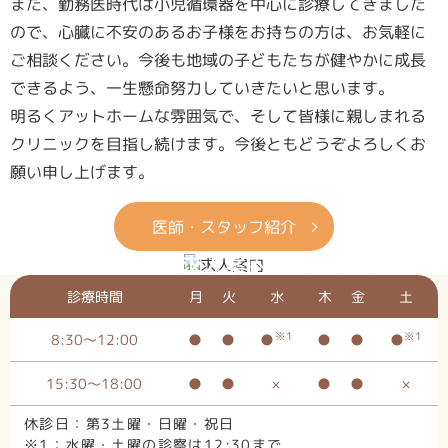
また、勤務医時代は小児循環器を中心に診療してきました
ので、心臓に不安のあるお子様をお持ちの方は、お気軽に
ご相談ください。今後も地域の子どもたちが健やかに成長
できるよう、一生懸命努力していきたいと思います。
明るくアットホームな雰囲気で、そして皆様に親しまれる
クリニックを目指し続けます。今後ともどうぞよろしくお
願い申し上げます。
医師・スタッフ紹介
求人案内
診療時間
月
火
水
木
金
土
※1
※1
8:30～12:00
●
●
●
●
●
●
15:30～18:00
●
●
×
●
●
×
休診日：第3土曜・日曜・祝日
※1：水曜・土曜の診察は12:30まで