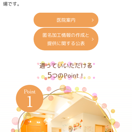
場です。
医院案内
匿名加工情報の作成と
提供に関する公表
通っていいただける
5
つのPoint！